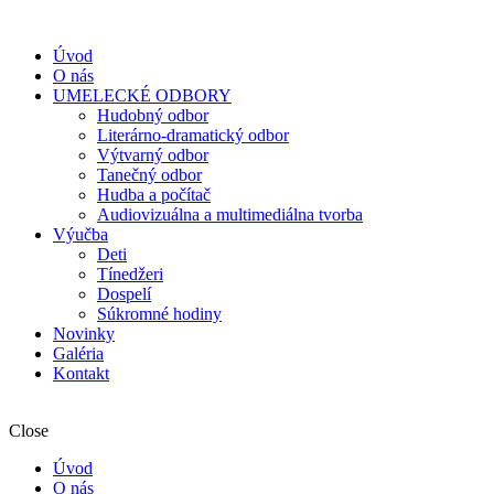
Úvod
O nás
UMELECKÉ ODBORY
Hudobný odbor
Literárno-dramatický odbor
Výtvarný odbor
Tanečný odbor
Hudba a počítač
Audiovizuálna a multimediálna tvorba
Výučba
Deti
Tínedžeri
Dospelí
Súkromné hodiny
Novinky
Galéria
Kontakt
Close
Úvod
O nás