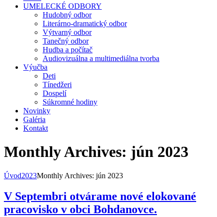
UMELECKÉ ODBORY
Hudobný odbor
Literárno-dramatický odbor
Výtvarný odbor
Tanečný odbor
Hudba a počítač
Audiovizuálna a multimediálna tvorba
Výučba
Deti
Tínedžeri
Dospelí
Súkromné hodiny
Novinky
Galéria
Kontakt
Monthly Archives: jún 2023
Úvod
2023
Monthly Archives: jún 2023
V Septembri otvárame nové elokované
pracovisko v obci Bohdanovce.