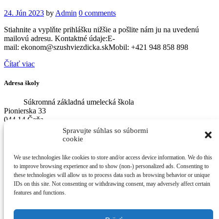
24. Jún 2023
by
Admin
0 comments
Stiahnite a vyplňte prihlášku nižšie a pošlite nám ju na uvedenú
mailovú adresu. Kontaktné údaje:E-
mail: ekonom@szushviezdicka.skMobil: +421 948 858 898
Čítať viac
Adresa školy
Súkromná základná umelecká škola
Pionierska 33
044 14 Čaňa
Spravujte súhlas so súbormi
cookie
Pracoviská
Strojárenská 3, Košice – sídlo zriaďovateľa a vedenia
We use technologies like cookies to store and/or access device information. We do this
školy
to improve browsing experience and to show (non-) personalized ads. Consenting to
Hlavná 346, Nižná Myšľa
these technologies will allow us to process data such as browsing behavior or unique
Košická Polianka 148
IDs on this site. Not consenting or withdrawing consent, may adversely affect certain
Školská 94, Trstené pri Hornáde
features and functions.
Jarmočná 96/13, Ždaňa