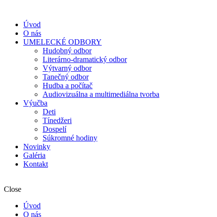
Úvod
O nás
UMELECKÉ ODBORY
Hudobný odbor
Literárno-dramatický odbor
Výtvarný odbor
Tanečný odbor
Hudba a počítač
Audiovizuálna a multimediálna tvorba
Výučba
Deti
Tínedžeri
Dospelí
Súkromné hodiny
Novinky
Galéria
Kontakt
Close
Úvod
O nás