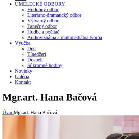
UMELECKÉ ODBORY
Hudobný odbor
Literárno-dramatický odbor
Výtvarný odbor
Tanečný odbor
Hudba a počítač
Audiovizuálna a multimediálna tvorba
Výučba
Deti
Tínedžeri
Dospelí
Súkromné hodiny
Novinky
Galéria
Kontakt
Mgr.art. Hana Bačová
Úvod
Mgr.art. Hana Bačová