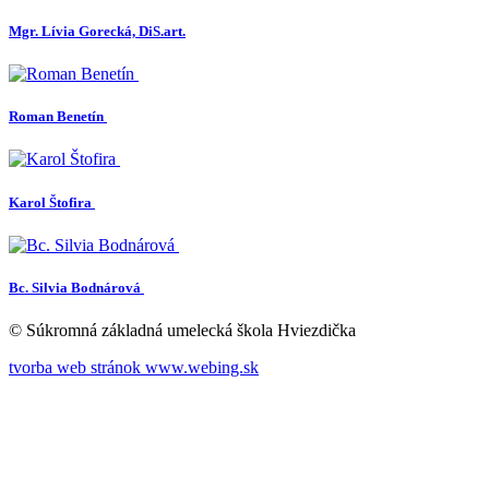
Mgr. Lívia Gorecká, DiS.art.
Roman Benetín
Karol Štofira
Bc. Silvia Bodnárová
© Súkromná základná umelecká škola Hviezdička
tvorba web stránok www.webing.sk