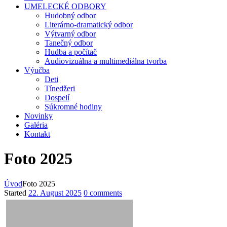
UMELECKÉ ODBORY
Hudobný odbor
Literárno-dramatický odbor
Výtvarný odbor
Tanečný odbor
Hudba a počítač
Audiovizuálna a multimediálna tvorba
Výučba
Deti
Tínedžeri
Dospelí
Súkromné hodiny
Novinky
Galéria
Kontakt
Foto 2025
Úvod
Foto 2025
Started
22. August 2025
0 comments