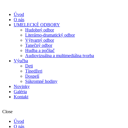
Úvod
O nás
UMELECKÉ ODBORY
Hudobný odbor
Literárno-dramatický odbor
Výtvarný odbor
Tanečný odbor
Hudba a počítač
Audiovizuálna a multimediálna tvorba
Výučba
Deti
Tínedžeri
Dospelí
Súkromné hodiny
Novinky
Galéria
Kontakt
Close
Úvod
O nás