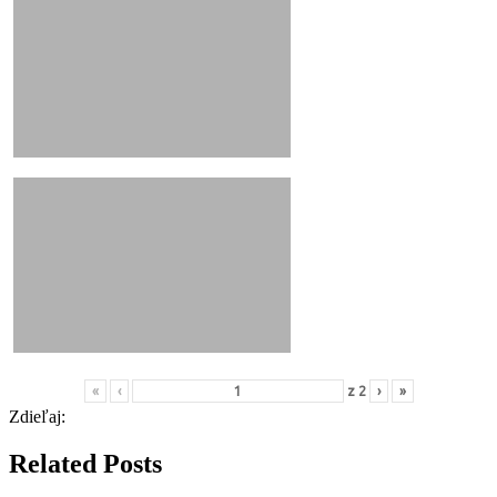
«
‹
z
2
›
»
Zdieľaj:
Related Posts