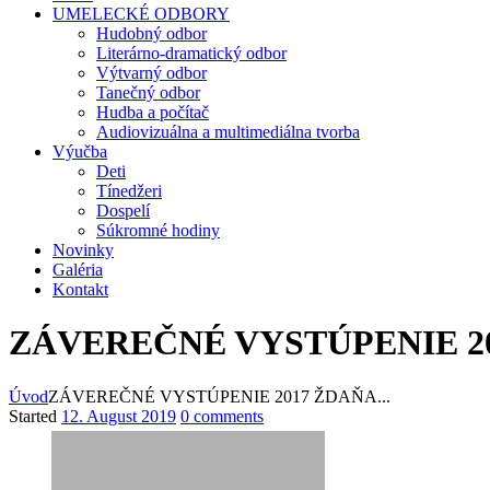
UMELECKÉ ODBORY
Hudobný odbor
Literárno-dramatický odbor
Výtvarný odbor
Tanečný odbor
Hudba a počítač
Audiovizuálna a multimediálna tvorba
Výučba
Deti
Tínedžeri
Dospelí
Súkromné hodiny
Novinky
Galéria
Kontakt
ZÁVEREČNÉ VYSTÚPENIE 2
Úvod
ZÁVEREČNÉ VYSTÚPENIE 2017 ŽDAŇA...
Started
12. August 2019
0 comments