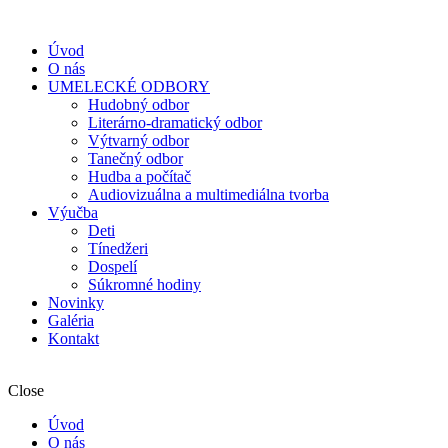
Úvod
O nás
UMELECKÉ ODBORY
Hudobný odbor
Literárno-dramatický odbor
Výtvarný odbor
Tanečný odbor
Hudba a počítač
Audiovizuálna a multimediálna tvorba
Výučba
Deti
Tínedžeri
Dospelí
Súkromné hodiny
Novinky
Galéria
Kontakt
Close
Úvod
O nás