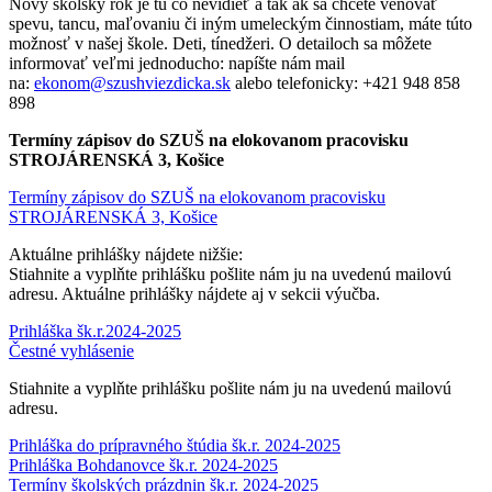
Nový školský rok je tu čo nevidieť a tak ak sa chcete venovať
spevu, tancu, maľovaniu či iným umeleckým činnostiam, máte túto
možnosť v našej škole. Deti, tínedžeri. O detailoch sa môžete
informovať veľmi jednoducho: napíšte nám mail
na:
ekonom@szushviezdicka.sk
alebo telefonicky: +421 948 858
898
Termíny zápisov do SZUŠ na elokovanom pracovisku
STROJÁRENSKÁ 3, Košice
Termíny zápisov do SZUŠ na elokovanom pracovisku
STROJÁRENSKÁ 3, Košice
Aktuálne prihlášky nájdete nižšie:
Stiahnite a vyplňte prihlášku pošlite nám ju na uvedenú mailovú
adresu. Aktuálne prihlášky nájdete aj v sekcii výučba.
Prihláška šk.r.2024-2025
Čestné vyhlásenie
Stiahnite a vyplňte prihlášku pošlite nám ju na uvedenú mailovú
adresu.
Prihláška do prípravného štúdia šk.r. 2024-2025
Prihláška Bohdanovce šk.r. 2024-2025
Termíny školských prázdnin šk.r. 2024-2025