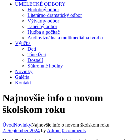
UMELECKÉ ODBORY
Hudobný odbor
Literárno-dramatický odbor
Výtvarný odbor
Tanečný odbor
Hudba a počítač
Audiovizuálna a multimediálna tvorba
Výučba
Deti
Tínedžeri
Dospelí
Súkromné hodiny
Novinky
Galéria
Kontakt
Najnovšie info o novom
školskom roku
Úvod
Novinky
Najnovšie info o novom školskom roku
2. September 2024
by
Admin
0 comments