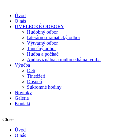
Úvod
O nás
UMELECKÉ ODBORY
Hudobný odbor
Literárno-dramatický odbor
Výtvarný odbor
Tanečný odbor
Hudba a počítač
Audiovizuálna a multimediálna tvorba
Výučba
Deti
Tínedžeri
Dospelí
Súkromné hodiny
Novinky
Galéria
Kontakt
Close
Úvod
O nás