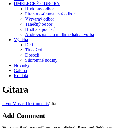
UMELECKÉ ODBORY
Hudobný odbor
Literárno-dramatický odbor
Výtvarný odbor
Tanečný odbor
Hudba a počítač
Audiovizuálna a multimediálna tvorba
Výučba
Deti
Tínedžeri
Dospelí
Súkromné hodiny
Novinky
Galéria
Kontakt
Gitara
Úvod
Musical instruments
Gitara
Add Comment
Your email address will not be published. Required fields are