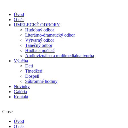
Úvod
O nás
UMELECKÉ ODBORY
Hudobný odbor
Literárno-dramatický odbor
Výtvarný odbor
Tanečný odbor
Hudba a počítač
Audiovizuálna a multimediálna tvorba
Výučba
Deti
Tínedžeri
Dospelí
Súkromné hodiny
Novinky
Galéria
Kontakt
Close
Úvod
O nás