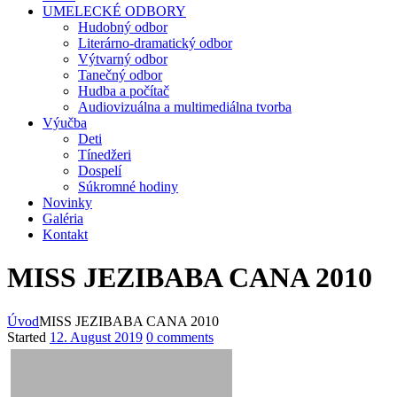
UMELECKÉ ODBORY
Hudobný odbor
Literárno-dramatický odbor
Výtvarný odbor
Tanečný odbor
Hudba a počítač
Audiovizuálna a multimediálna tvorba
Výučba
Deti
Tínedžeri
Dospelí
Súkromné hodiny
Novinky
Galéria
Kontakt
MISS JEZIBABA CANA 2010
Úvod
MISS JEZIBABA CANA 2010
Started
12. August 2019
0 comments