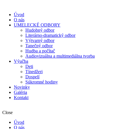
Úvod
O nás
UMELECKÉ ODBORY
Hudobný odbor
Literárno-dramatický odbor
Výtvarný odbor
Tanečný odbor
Hudba a počítač
Audiovizuálna a multimediálna tvorba
Výučba
Deti
Tínedžeri
Dospelí
Súkromné hodiny
Novinky
Galéria
Kontakt
Close
Úvod
O nás